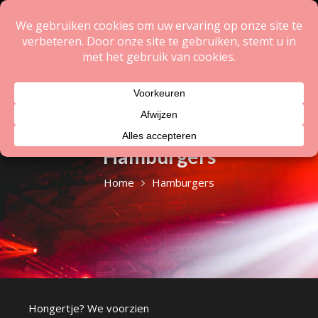
Skip
to
content
Hamburgers
Home
Hamburgers
Hongertje? We voorzien