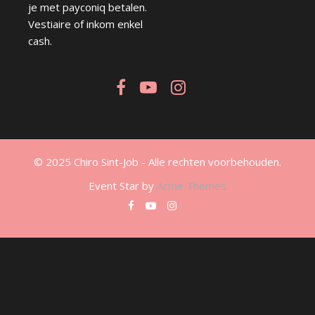
je met payconiq betalen.
Vestiaire of inkom enkel
cash.
© 2025 Chiro Sint-Job - Alle rechten voorbehouden.
Event Star by
Acme Themes