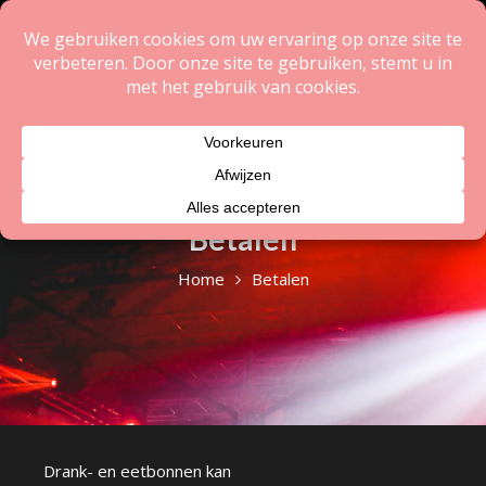
Skip
to
content
Betalen
Home
Betalen
Drank- en eetbonnen kan